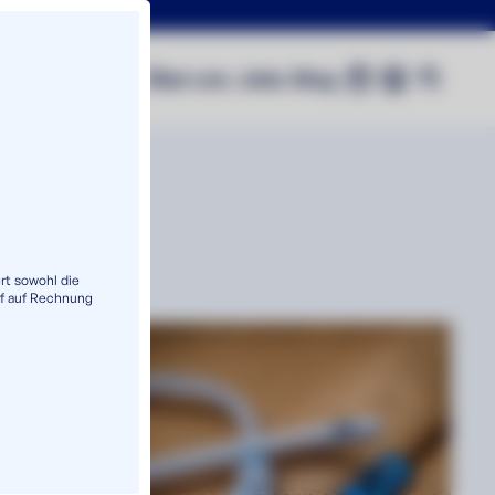
0
Shop
Über uns
Jobs
Blog
rt sowohl die
f auf Rechnung