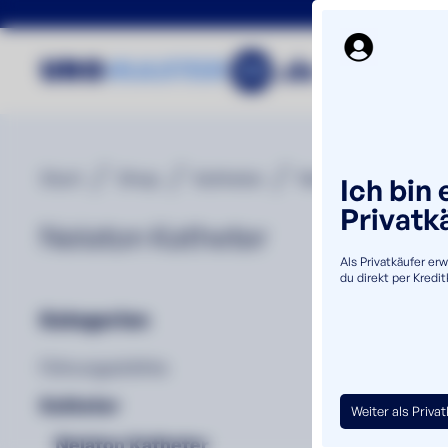
/
/
/
Start
Shop
Katheter
Nelaton Katheter
Ich bin 
Privatk
Nelaton Katheter
Als Privatkäufer er
du direkt per Kredi
Kategorien
Führungsdrähte
Katheter
Weiter als Priva
Nelaton Katheter