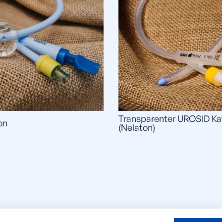
Transparenter UROSID Ka
on
(Nelaton)