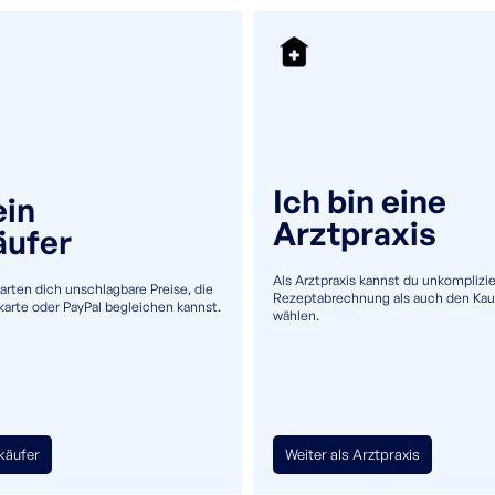
+49(0)5232 69980
info@uromaster.de
Ich bin eine
ein
Arztpraxis
äufer
Als Arztpraxis kannst du unkomplizie
warten dich unschlagbare Preise, die
Rezeptabrechnung als auch den Kau
tkarte oder PayPal begleichen kannst.
wählen.
tkäufer
Weiter als Arztpraxis