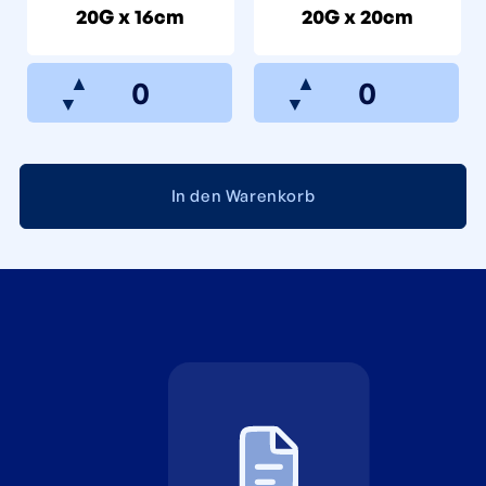
20G x 16cm
20G x 20cm
▲
▲
▼
▼
In den Warenkorb