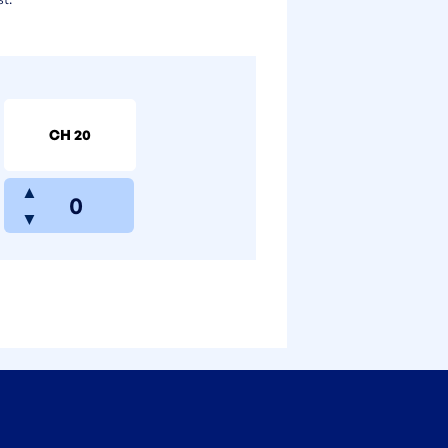
CH 20
▲
▼