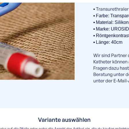
▪️ Transurethraler
▪️
Farbe: Transpar
▪️
Material: Silikon
▪️
Marke: UROSID
▪️
Röntgenkontrast
▪️
Länge: 40cm
Wir sind Partner
Katheter können
Fragen dazu hast
Beratung unter 
unter der E-Mail
Variante auswählen
icke auf die Pfeile oder gebe die Anzahl der Artikel ein, die du kaufen möchte