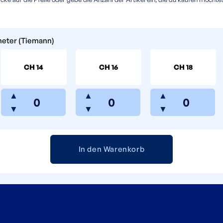
heter (Tiemann)
CH 14
CH 16
CH 18
▲
▲
▲
▼
▼
▼
In den Warenkorb