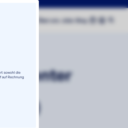
0
Shop
Über uns
Jobs
Blog
sparenter
rt sowohl die
f auf Rechnung
eter
mann)
S