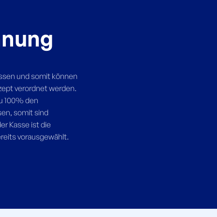
hnung
assen und somit können
ezept verordnet werden.
zu 100% den
en, somit sind
r Kasse ist die
eits vorausgewählt.