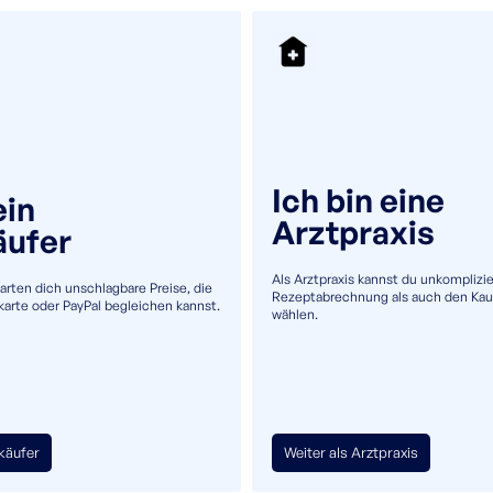
+49(0)5232 69980
info@uromaster.de
Ich bin eine
ein
Arztpraxis
äufer
Tran
Als Arztpraxis kannst du unkomplizie
warten dich unschlagbare Preise, die
Rezeptabrechnung als auch den Kau
tkarte oder PayPal begleichen kannst.
wählen.
Kath
(Tie
tkäufer
Weiter als Arztpraxis
PRODUKTINFO