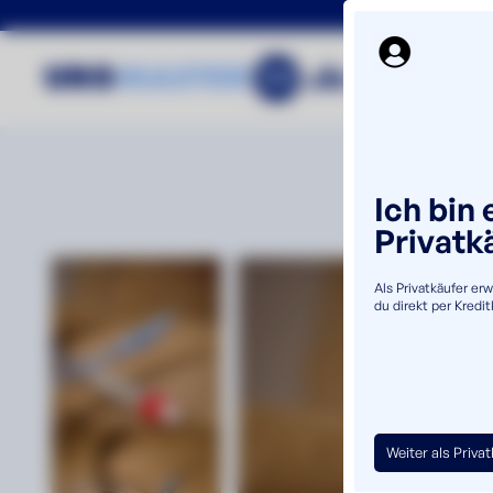
Ich bin 
Privatk
Als Privatkäufer er
du direkt per Kredi
Weiter als Priva