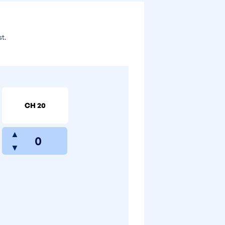
st.
CH 20
▲
▼