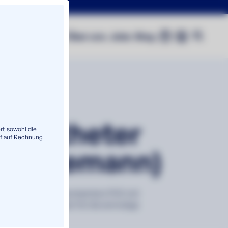
0
Shop
Über uns
Jobs
Blog
alkatheter
rt sowohl die
f auf Rechnung
h (Tiemann)
ür Männer aus silikonisiertem PVC mit
r Spitze und Trichter für die einmalige