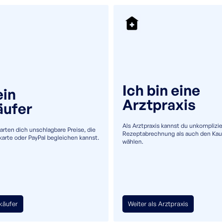
+49(0)5232 69980
info@uromaster.de
Ich bin eine
ein
Arztpraxis
äufer
Einm
Als Arztpraxis kannst du unkomplizie
warten dich unschlagbare Preise, die
Rezeptabrechnung als auch den Kau
tkarte oder PayPal begleichen kannst.
wählen.
Rüsc
Einmalkatheter f
aseptischer volle
tkäufer
Weiter als Arztpraxis
Anwendung.