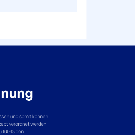
hnung
assen und somit können
ezept verordnet werden.
zu 100% den