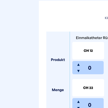
Kl
Einmalkatheter Rü
CH 12
Produkt
▲
▼
CH 22
Menge
▲
▼