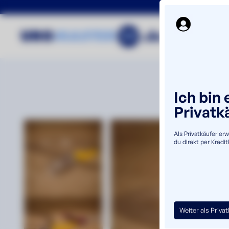
Ich bin 
Privatk
Als Privatkäufer er
du direkt per Kredi
Weiter als Priva