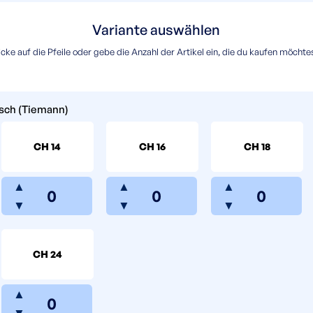
Variante auswählen
icke auf die Pfeile oder gebe die Anzahl der Artikel ein, die du kaufen möchte
sch (Tiemann)
CH 14
CH 16
CH 18
▲
▲
▲
▼
▼
▼
CH 24
▲
▼