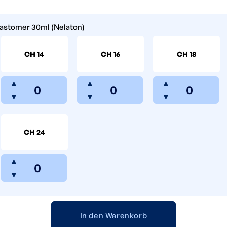
lastomer 30ml (Nelaton)
CH 14
CH 16
CH 18
▲
▲
▲
▼
▼
▼
CH 24
▲
▼
In den Warenkorb