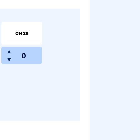
CH 20
▲
▼