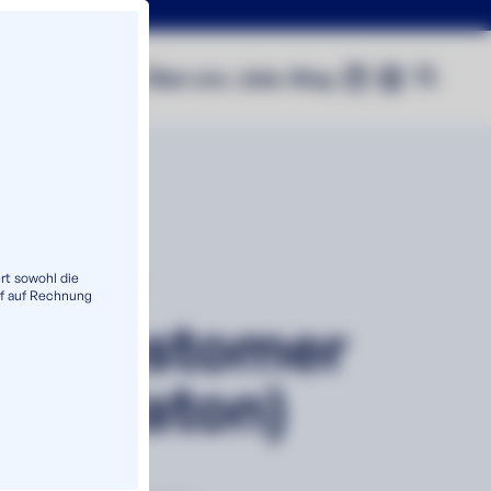
0
Shop
Über uns
Jobs
Blog
eFlow
rt sowohl die
f auf Rechnung
konelastomer
 (Nelaton)
S