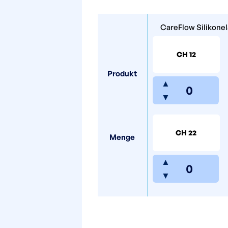
CareFlow Silikone
CH 12
Produkt
▲
▼
CH 22
Menge
▲
▼