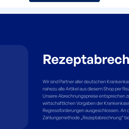
Rezeptabrec
Wir sind Partner aller deutschen Krankenk
nahezu alle Artikel aus diesem Shop per R
Unsere Abrechnungspreise entsprechen 
wirtschaftlichen Vorgaben der Krankenkass
Regressforderungen ausgeschlossen. An de
Zahlungsmethode „Rezeptabrechnung“ ber