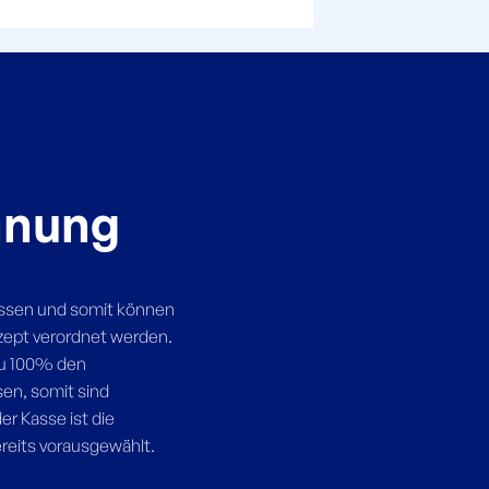
hnung
assen und somit können
ezept verordnet werden.
zu 100% den
en, somit sind
r Kasse ist die
eits vorausgewählt.