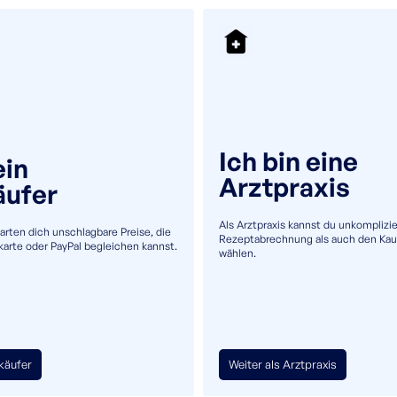
+49(0)5232 69980
info@uromaster.de
Ich bin eine
ein
Arztpraxis
äufer
Car
Als Arztpraxis kannst du unkomplizie
warten dich unschlagbare Preise, die
Rezeptabrechnung als auch den Kau
tkarte oder PayPal begleichen kannst.
wählen.
Sili
30ml
tkäufer
Weiter als Arztpraxis
PRODUKTINFO