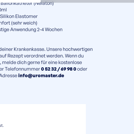
r Ballonkatheter (Nelaton)
30ml
, Silikon Elastomer
mfort (sehr weich)
fristige Anwendung 2-4 Wochen
 deiner Krankenkasse. Unsere hochwertigen
 auf Rezept verordnet werden. Wenn du
, melde dich gerne für eine kostenlose
der Telefonnummer
0 52 32 / 69 98 0
oder
-Adresse
info@uromaster.de
st.