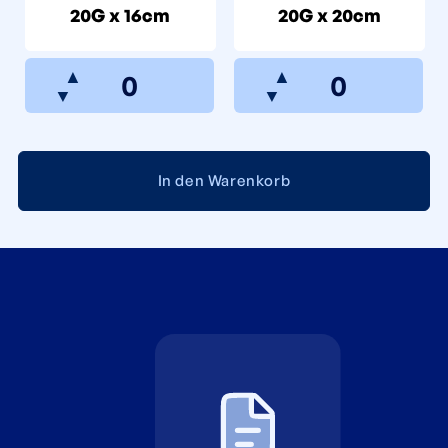
20G x 16cm
20G x 20cm
▲
▲
▼
▼
In den Warenkorb