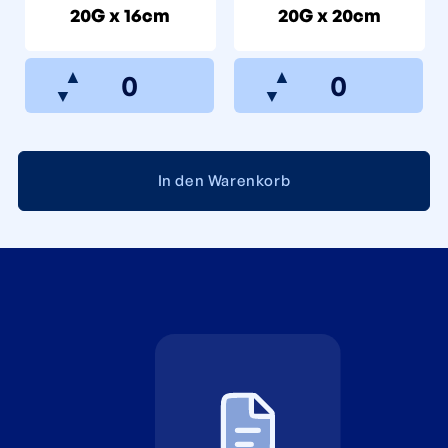
20G x 16cm
20G x 20cm
▲
▲
▼
▼
In den Warenkorb