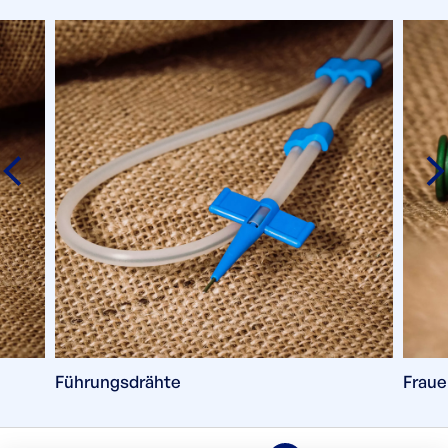
Führungsdrähte
Fraue